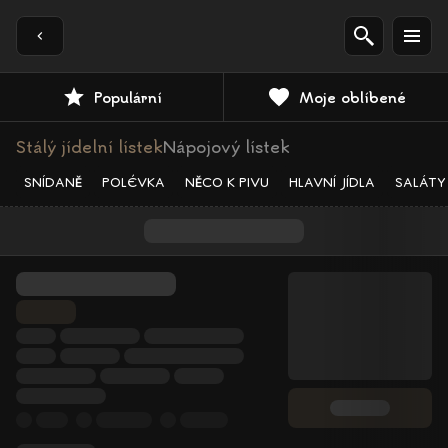
Populární
Moje oblíbené
Stálý jídelní lístek
Nápojový lístek
SNÍDANĚ
POLÉVKA
NĚCO K PIVU
HLAVNÍ JÍDLA
SALÁTY